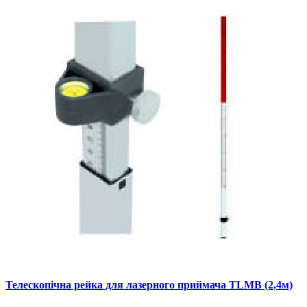
Телескопічна рейка для лазерного приймача TLMB (2,4м)