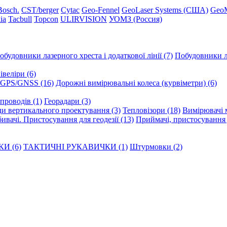
Вosch.
CST/berger
Cytac
Geo-Fennel
GeoLaser Systems (CША)
Geo
ia
Tacbull
Topcon
ULIRVISION
УОМЗ (Россия)
обудовники лазерного хреста і додаткової лінії (7)
Побудовники ла
веліри (6)
GPS/GNSS (16)
Дорожні вимірювальні колеса (курвіметри) (6)
опроводів (1)
Георадари (3)
и вертикального проектування (3)
Тепловізори (18)
Вимірювачі м
ивачі. Пристосування для геодезії (13)
Приймачі, пристосування д
И (6)
ТАКТИЧНІ РУКАВИЧКИ (1)
Штурмовки (2)