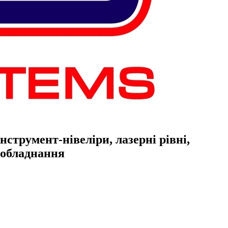
струмент-нівеліри, лазерні рівні,
е обладнання