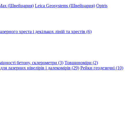
Max (Швейцария)
Leica Geosystems (Швейцария)
Optris
зерного хреста і декількох ліній та хрестів (6)
іцності бетону, склерометри (3)
Товщиноміри (2)
ля лазерних нівелірів і далекомірів (29)
Рейки геодезичні (10)