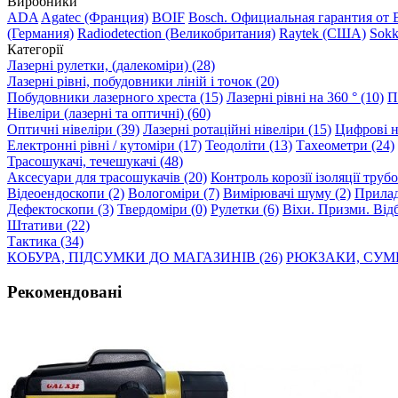
Виробники
ADA
Agatec (Франция)
BOIF
Bosch. Официальная гарантия от 
(Германия)
Radiodetection (Великобритания)
Raytek (США)
Sokk
Категорії
Лазерні рулетки, (далекоміри) (28)
Лазерні рівні, побудовники ліній і точок (20)
Побудовники лазерного хреста (15)
Лазерні рівні на 360 ° (10)
П
Нівеліри (лазерні та оптичні) (60)
Оптичні нівеліри (39)
Лазерні ротаційні нівеліри (15)
Цифрові ні
Електронні рівні / кутоміри (17)
Теодоліти (13)
Тахеометри (24)
Трасошукачі, течешукачі (48)
Аксесуари для трасошукачів (20)
Контроль корозії ізоляції труб
Відеоендоскопи (2)
Вологоміри (7)
Вимірювачі шуму (2)
Прилад
Дефектоскопи (3)
Твердоміри (0)
Рулетки (6)
Віхи. Призми. Відб
Штативи (22)
Тактика (34)
КОБУРА, ПІДСУМКИ ДО МАГАЗИНІВ (26)
РЮКЗАКИ, СУМК
Рекомендовані