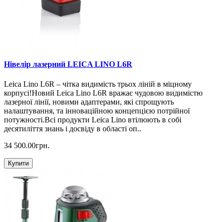
Нівелір лазерний LEICA LINO L6R
Leica Lino L6R – чітка видимість трьох ліній в міцному
корпусі!Новий Leica Lino L6R вражає чудовою видимістю
лазерної лінії, новими адаптерами, які спрощують
налаштування, та інноваційною концепцією потрійної
потужності.Всі продукти Leica Lino втілюють в собі
десятиліття знань і досвіду в області оп..
34 500.00грн.
Купити