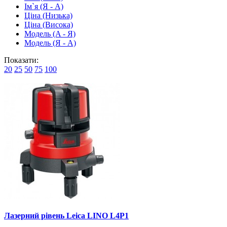
Ім`я (Я - A)
Ціна (Низька)
Ціна (Висока)
Модель (A - Я)
Модель (Я - A)
Показати:
20
25
50
75
100
Лазерний рівень Leica LINO L4P1