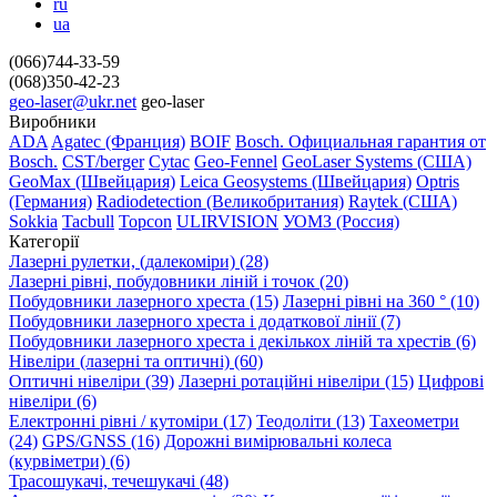
ru
ua
(066)744-33-59
(068)350-42-23
geo-laser@ukr.net
geo-laser
Виробники
ADA
Agatec (Франция)
BOIF
Bosch. Официальная гарантия от
Вosch.
CST/berger
Cytac
Geo-Fennel
GeoLaser Systems (CША)
GeoMax (Швейцария)
Leica Geosystems (Швейцария)
Optris
(Германия)
Radiodetection (Великобритания)
Raytek (США)
Sokkia
Tacbull
Topcon
ULIRVISION
УОМЗ (Россия)
Категорії
Лазерні рулетки, (далекоміри) (28)
Лазерні рівні, побудовники ліній і точок (20)
Побудовники лазерного хреста (15)
Лазерні рівні на 360 ° (10)
Побудовники лазерного хреста і додаткової лінії (7)
Побудовники лазерного хреста і декількох ліній та хрестів (6)
Нівеліри (лазерні та оптичні) (60)
Оптичні нівеліри (39)
Лазерні ротаційні нівеліри (15)
Цифрові
нівеліри (6)
Електронні рівні / кутоміри (17)
Теодоліти (13)
Тахеометри
(24)
GPS/GNSS (16)
Дорожні вимірювальні колеса
(курвіметри) (6)
Трасошукачі, течешукачі (48)