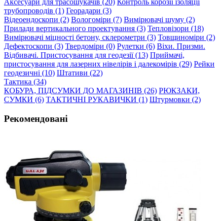
Аксесуари для трасошукачів (20)
Контроль корозії ізоляції
трубопроводів (1)
Георадари (3)
Відеоендоскопи (2)
Вологоміри (7)
Вимірювачі шуму (2)
Прилади вертикального проектування (3)
Тепловізори (18)
Вимірювачі міцності бетону, склерометри (3)
Товщиноміри (2)
Дефектоскопи (3)
Твердоміри (0)
Рулетки (6)
Віхи. Призми.
Відбивачі. Пристосування для геодезії (13)
Приймачі,
пристосування для лазерних нівелірів і далекомірів (29)
Рейки
геодезичні (10)
Штативи (22)
Тактика (34)
КОБУРА, ПІДСУМКИ ДО МАГАЗИНІВ (26)
РЮКЗАКИ,
СУМКИ (6)
ТАКТИЧНІ РУКАВИЧКИ (1)
Штурмовки (2)
Рекомендовані