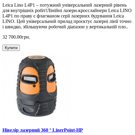
Leica Lino L4P1 – потужний універсальний лазерний рівень
для внутрішніх робіт!Лінійні лазери-кросслайнери Leica LINO
L4P1 по праву є флагманом серії лазерних будування Leica
LINO. Цей універсальний прилад проєктує лазерні лінії точно
і швидко, збільшуючи робочий діапазон у вертикальній пло..
32 700.00грн.
Купити
Нівелір лазерний 360 ° LinerPoint-HP