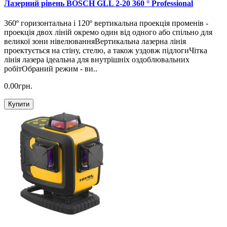
Лазерний рівень BOSCH GLL 2-20 360 ° Professional
360º горизонтальна і 120º вертикальна проекція променів -
проекція двох ліній окремо один від одного або спільно для
великої зони нівелюванняВертикальна лазерна лінія
проектується на стіну, стелю, а також уздовж підлогиЧітка
лінія лазера ідеальна для внутрішніх оздоблювальних
робітОбраний режим - ви..
0.00грн.
Купити