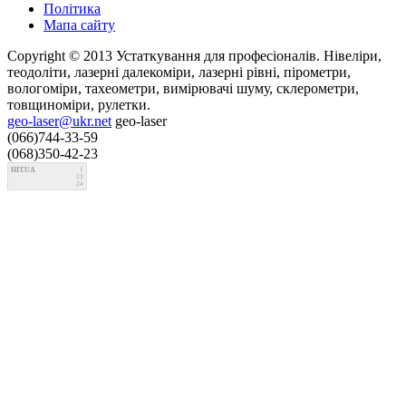
Політика
Мапа сайту
Copyright © 2013 Устаткування для професіоналів. Нівеліри,
теодоліти, лазерні далекоміри, лазерні рівні, пірометри,
вологоміри, тахеометри, вимірювачі шуму, склерометри,
товщиноміри, рулетки.
geo-laser@ukr.net
geo-laser
(066)744-33-59
(068)350-42-23
HIT.UA
1
23
24