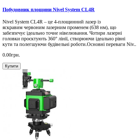
Побудовник площини Nivel System CL4R
Nivel System CL4R – це 4-площинний лазер із
яскравим червоним лазерним променем (638 нм), що
забезпечує ідеально точне нівелювання. Чотири лазерні
головки проєктують 360° лінії, створюючи ідеально рівні
кути та полегшуючи будівельні роботи.Основні переваги Niv..
0.00грн.
Купити