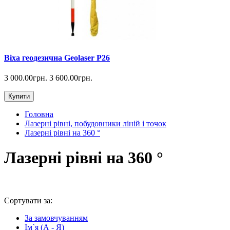
Віха геодезична Geolaser P26
3 000.00грн.
3 600.00грн.
Купити
Головна
Лазерні рівні, побудовники ліній і точок
Лазерні рівні на 360 °
Лазерні рівні на 360 °
Сортувати за:
За замовчуванням
Ім`я (А - Я)