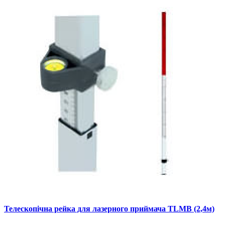
Телескопічна рейка для лазерного приймача TLMB (2,4м)