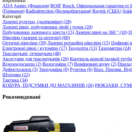
Виробники
ADA
Agatec (Франция)
BOIF
Bosch. Официальная гарантия от 
(Германия)
Radiodetection (Великобритания)
Raytek (США)
Sokk
Категорії
Лазерні рулетки, (далекоміри) (28)
Лазерні рівні, побудовники ліній і точок (20)
Побудовники лазерного хреста (15)
Лазерні рівні на 360 ° (10)
П
Нівеліри (лазерні та оптичні) (60)
Оптичні нівеліри (39)
Лазерні ротаційні нівеліри (15)
Цифрові ні
Електронні рівні / кутоміри (17)
Теодоліти (13)
Тахеометри (24)
Трасошукачі, течешукачі (48)
Аксесуари для трасошукачів (20)
Контроль корозії ізоляції труб
Відеоендоскопи (2)
Вологоміри (7)
Вимірювачі шуму (2)
Прилад
Дефектоскопи (3)
Твердоміри (0)
Рулетки (6)
Віхи. Призми. Відб
Штативи (22)
Тактика (34)
КОБУРА, ПІДСУМКИ ДО МАГАЗИНІВ (26)
РЮКЗАКИ, СУМК
Рекомендовані