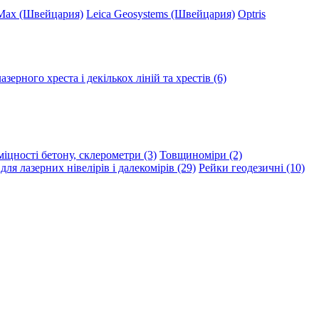
Max (Швейцария)
Leica Geosystems (Швейцария)
Optris
зерного хреста і декількох ліній та хрестів (6)
іцності бетону, склерометри (3)
Товщиноміри (2)
ля лазерних нівелірів і далекомірів (29)
Рейки геодезичні (10)