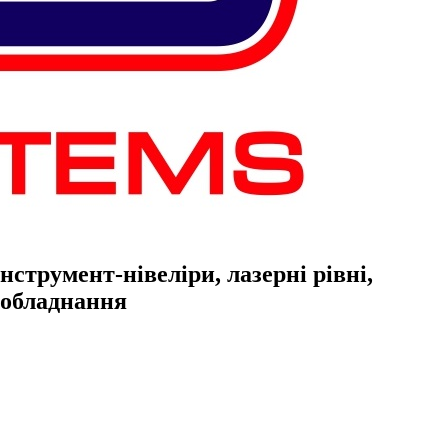
струмент-нівеліри, лазерні рівні,
е обладнання