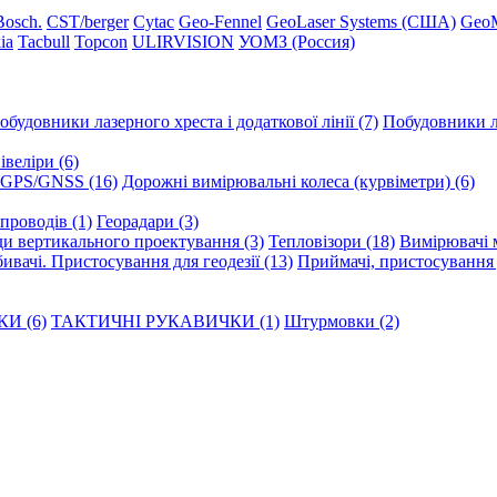
Вosch.
CST/berger
Cytac
Geo-Fennel
GeoLaser Systems (CША)
Geo
ia
Tacbull
Topcon
ULIRVISION
УОМЗ (Россия)
обудовники лазерного хреста і додаткової лінії (7)
Побудовники ла
веліри (6)
GPS/GNSS (16)
Дорожні вимірювальні колеса (курвіметри) (6)
опроводів (1)
Георадари (3)
и вертикального проектування (3)
Тепловізори (18)
Вимірювачі м
ивачі. Пристосування для геодезії (13)
Приймачі, пристосування д
И (6)
ТАКТИЧНІ РУКАВИЧКИ (1)
Штурмовки (2)