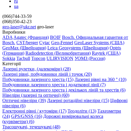
ru
ua
(066)744-33-59
(068)350-42-23
geo-laser@ukr.net
geo-laser
Виробники
ADA
Agatec (Франция)
BOIF
Bosch. Официальная гарантия от
Вosch.
CST/berger
Cytac
Geo-Fennel
GeoLaser Systems (CША)
GeoMax (Швейцария)
Leica Geosystems (Швейцария)
Optris
(Германия)
Radiodetection (Великобритания)
Raytek (США)
Sokkia
Tacbull
Topcon
ULIRVISION
УОМЗ (Россия)
Категорії
Лазерні рулетки, (далекоміри) (28)
Лазерні рівні, побудовники ліній і точок (20)
Побудовники лазерного хреста (15)
Лазерні рівні на 360 ° (10)
Побудовники лазерного хреста і додаткової лінії (7)
Побудовники лазерного хреста і декількох ліній та хрестів (6)
Нівеліри (лазерні та оптичні) (60)
Оптичні нівеліри (39)
Лазерні ротаційні нівеліри (15)
Цифрові
нівеліри (6)
Електронні рівні / кутоміри (17)
Теодоліти (13)
Тахеометри
(24)
GPS/GNSS (16)
Дорожні вимірювальні колеса
(курвіметри) (6)
Трасошукачі, течешукачі (48)