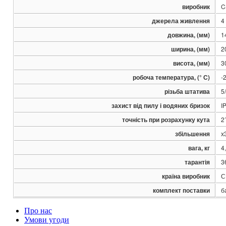
виробник
C
джерела живлення
4
довжина, (мм)
1
ширина, (мм)
2
висота, (мм)
3
робоча температура, (° С)
-2
різьба штатива
5
захист від пилу і водяних бризок
I
точність при розрахунку кута
2
збільшення
х
вага, кг
4
тарантія
3
країна виробник
С
комплект поставки
б
Про нас
Умови угоди