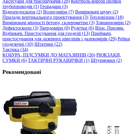
Аксесуари для трасошукачів (20)
Контроль корозії ізоляції
трубопроводів (1)
Георадари (3)
Відеоендоскопи (2)
Вологоміри (7)
Вимірювачі шуму (2)
Прилади вертикального проектування (3)
Тепловізори (18)
Вимірювачі міцності бетону, склерометри (3)
Товщиноміри (2)
Дефектоскопи (3)
Твердоміри (0)
Рулетки (6)
Віхи. Призми.
Відбивачі. Пристосування для геодезії (13)
Приймачі,
пристосування для лазерних нівелірів і далекомірів (29)
Рейки
геодезичні (10)
Штативи (22)
Тактика (34)
КОБУРА, ПІДСУМКИ ДО МАГАЗИНІВ (26)
РЮКЗАКИ,
СУМКИ (6)
ТАКТИЧНІ РУКАВИЧКИ (1)
Штурмовки (2)
Рекомендовані