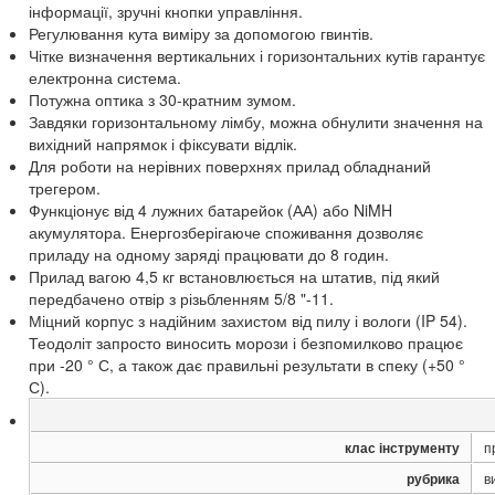
інформації, зручні кнопки управління.
Регулювання кута виміру за допомогою гвинтів.
Чітке визначення вертикальних і горизонтальних кутів гарантує
електронна система.
Потужна оптика з 30-кратним зумом.
Завдяки горизонтальному лімбу, можна обнулити значення на
вихідний напрямок і фіксувати відлік.
Для роботи на нерівних поверхнях прилад обладнаний
трегером.
Функціонує від 4 лужних батарейок (АА) або NiMH
акумулятора. Енергозберігаюче споживання дозволяє
приладу на одному заряді працювати до 8 годин.
Прилад вагою 4,5 кг встановлюється на штатив, під який
передбачено отвір з різьбленням 5/8 "-11.
Міцний корпус з надійним захистом від пилу і вологи (IP 54).
Теодоліт запросто виносить морози і безпомилково працює
при -20 ° С, а також дає правильні результати в спеку (+50 °
С).
клас інструменту
п
рубрика
в