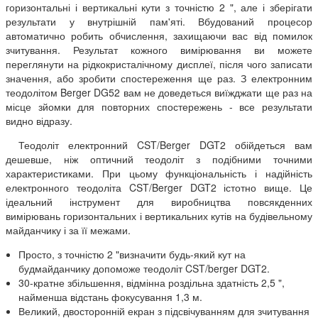
горизонтальні і вертикальні кути з точністю 2 ", але і зберігати
результати у внутрішній пам'яті. Вбудований процесор
автоматично робить обчислення, захищаючи вас від помилок
зчитування. Результат кожного вимірювання ви можете
переглянути на рідкокристалічному дисплеї, після чого записати
значення, або зробити спостереження ще раз. З електронним
теодолітом Berger DG52 вам не доведеться виїжджати ще раз на
місце зйомки для повторних спостережень - все результати
видно відразу.
Теодоліт електронний CST/Berger DGT2 обійдеться вам
дешевше, ніж оптичний теодоліт з подібними точними
характеристиками. При цьому функціональність і надійність
електронного теодоліта CST/Berger DGT2 істотно вище. Це
ідеальний інструмент для виробництва повсякденних
вимірювань горизонтальних і вертикальних кутів на будівельному
майданчику і за її межами.
Просто, з точністю 2 "визначити будь-який кут на
будмайданчику допоможе теодоліт CST/berger DGT2.
30-кратне збільшення, відмінна роздільна здатність 2,5 ",
найменша відстань фокусування 1,3 м.
Великий, двосторонній екран з підсвічуванням для зчитування