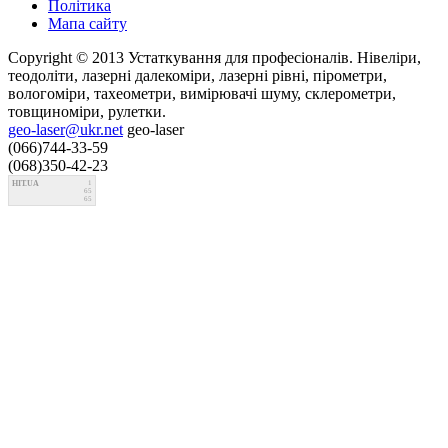
Політика
Мапа сайту
Copyright © 2013 Устаткування для професіоналів. Нівеліри,
теодоліти, лазерні далекоміри, лазерні рівні, пірометри,
вологоміри, тахеометри, вимірювачі шуму, склерометри,
товщиноміри, рулетки.
geo-laser@ukr.net
geo-laser
(066)744-33-59
(068)350-42-23
HIT.UA
1
65
65