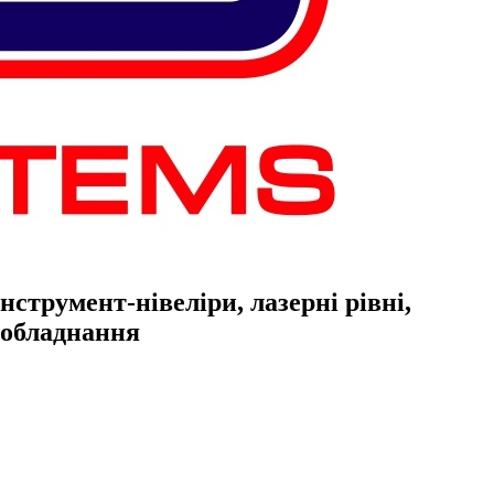
струмент-нівеліри, лазерні рівні,
е обладнання