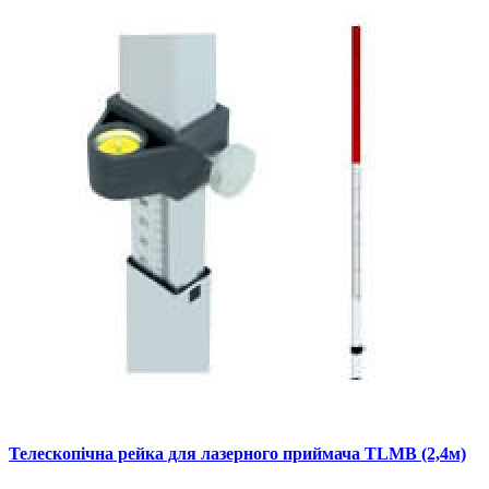
Телескопічна рейка для лазерного приймача TLMB (2,4м)