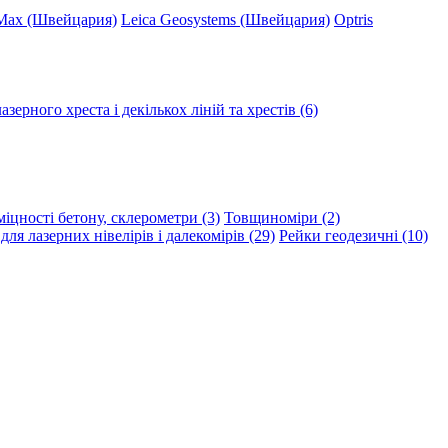
Max (Швейцария)
Leica Geosystems (Швейцария)
Optris
зерного хреста і декількох ліній та хрестів (6)
іцності бетону, склерометри (3)
Товщиноміри (2)
ля лазерних нівелірів і далекомірів (29)
Рейки геодезичні (10)