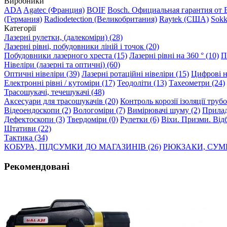
Виробники
ADA
Agatec (Франция)
BOIF
Bosch. Официальная гарантия от 
(Германия)
Radiodetection (Великобритания)
Raytek (США)
Sokk
Категорії
Лазерні рулетки, (далекоміри) (28)
Лазерні рівні, побудовники ліній і точок (20)
Побудовники лазерного хреста (15)
Лазерні рівні на 360 ° (10)
П
Нівеліри (лазерні та оптичні) (60)
Оптичні нівеліри (39)
Лазерні ротаційні нівеліри (15)
Цифрові ні
Електронні рівні / кутоміри (17)
Теодоліти (13)
Тахеометри (24)
Трасошукачі, течешукачі (48)
Аксесуари для трасошукачів (20)
Контроль корозії ізоляції труб
Відеоендоскопи (2)
Вологоміри (7)
Вимірювачі шуму (2)
Прилад
Дефектоскопи (3)
Твердоміри (0)
Рулетки (6)
Віхи. Призми. Відб
Штативи (22)
Тактика (34)
КОБУРА, ПІДСУМКИ ДО МАГАЗИНІВ (26)
РЮКЗАКИ, СУМК
Рекомендовані