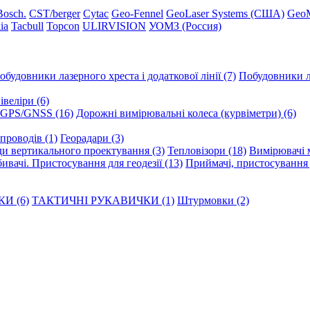
Вosch.
CST/berger
Cytac
Geo-Fennel
GeoLaser Systems (CША)
Geo
ia
Tacbull
Topcon
ULIRVISION
УОМЗ (Россия)
обудовники лазерного хреста і додаткової лінії (7)
Побудовники ла
веліри (6)
GPS/GNSS (16)
Дорожні вимірювальні колеса (курвіметри) (6)
опроводів (1)
Георадари (3)
и вертикального проектування (3)
Тепловізори (18)
Вимірювачі м
ивачі. Пристосування для геодезії (13)
Приймачі, пристосування д
И (6)
ТАКТИЧНІ РУКАВИЧКИ (1)
Штурмовки (2)