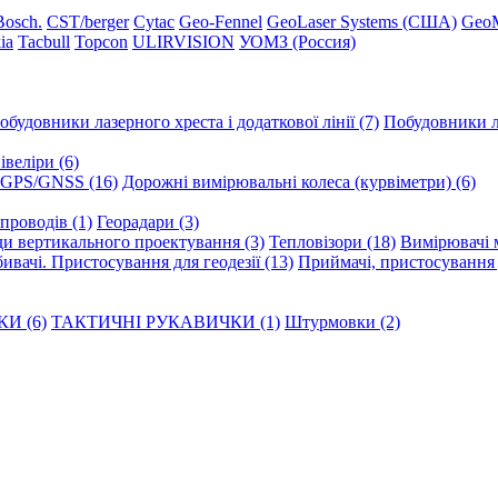
Вosch.
CST/berger
Cytac
Geo-Fennel
GeoLaser Systems (CША)
Geo
ia
Tacbull
Topcon
ULIRVISION
УОМЗ (Россия)
обудовники лазерного хреста і додаткової лінії (7)
Побудовники ла
веліри (6)
GPS/GNSS (16)
Дорожні вимірювальні колеса (курвіметри) (6)
опроводів (1)
Георадари (3)
и вертикального проектування (3)
Тепловізори (18)
Вимірювачі м
ивачі. Пристосування для геодезії (13)
Приймачі, пристосування д
И (6)
ТАКТИЧНІ РУКАВИЧКИ (1)
Штурмовки (2)