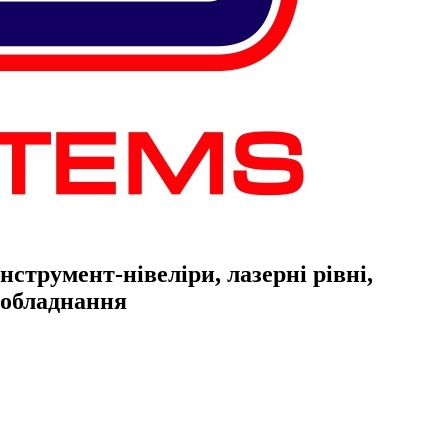
струмент-нівеліри, лазерні рівні,
е обладнання