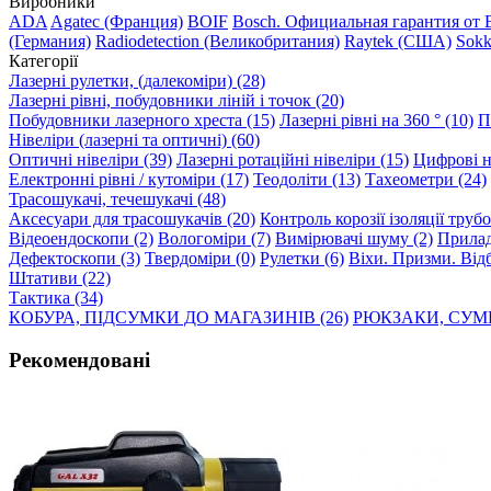
Виробники
ADA
Agatec (Франция)
BOIF
Bosch. Официальная гарантия от 
(Германия)
Radiodetection (Великобритания)
Raytek (США)
Sokk
Категорії
Лазерні рулетки, (далекоміри) (28)
Лазерні рівні, побудовники ліній і точок (20)
Побудовники лазерного хреста (15)
Лазерні рівні на 360 ° (10)
П
Нівеліри (лазерні та оптичні) (60)
Оптичні нівеліри (39)
Лазерні ротаційні нівеліри (15)
Цифрові ні
Електронні рівні / кутоміри (17)
Теодоліти (13)
Тахеометри (24)
Трасошукачі, течешукачі (48)
Аксесуари для трасошукачів (20)
Контроль корозії ізоляції труб
Відеоендоскопи (2)
Вологоміри (7)
Вимірювачі шуму (2)
Прилад
Дефектоскопи (3)
Твердоміри (0)
Рулетки (6)
Віхи. Призми. Відб
Штативи (22)
Тактика (34)
КОБУРА, ПІДСУМКИ ДО МАГАЗИНІВ (26)
РЮКЗАКИ, СУМК
Рекомендовані