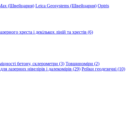
Max (Швейцария)
Leica Geosystems (Швейцария)
Optris
зерного хреста і декількох ліній та хрестів (6)
іцності бетону, склерометри (3)
Товщиноміри (2)
ля лазерних нівелірів і далекомірів (29)
Рейки геодезичні (10)