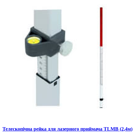
Телескопічна рейка для лазерного приймача TLMB (2,4м)