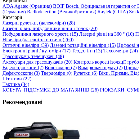
Виробники
ADA
Agatec (Франция)
BOIF
Bosch. Официальная гарантия от 
(Германия)
Radiodetection (Великобритания)
Raytek (США)
Sokk
Категорії
Лазерні рулетки, (далекоміри) (28)
Лазерні рівні, побудовники ліній і точок (20)
Побудовники лазерного хреста (15)
Лазерні рівні на 360 ° (10)
П
Нівеліри (лазерні та оптичні) (60)
Оптичні нівеліри (39)
Лазерні ротаційні нівеліри (15)
Цифрові ні
Електронні рівні / кутоміри (17)
Теодоліти (13)
Тахеометри (24)
Трасошукачі, течешукачі (48)
Аксесуари для трасошукачів (20)
Контроль корозії ізоляції труб
Відеоендоскопи (2)
Вологоміри (7)
Вимірювачі шуму (2)
Прилад
Дефектоскопи (3)
Твердоміри (0)
Рулетки (6)
Віхи. Призми. Відб
Штативи (22)
Тактика (34)
КОБУРА, ПІДСУМКИ ДО МАГАЗИНІВ (26)
РЮКЗАКИ, СУМК
Рекомендовані