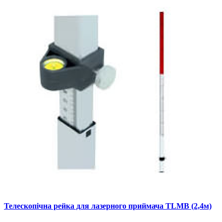
Телескопічна рейка для лазерного приймача TLMB (2,4м)