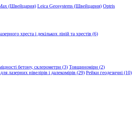
Max (Швейцария)
Leica Geosystems (Швейцария)
Optris
зерного хреста і декількох ліній та хрестів (6)
іцності бетону, склерометри (3)
Товщиноміри (2)
ля лазерних нівелірів і далекомірів (29)
Рейки геодезичні (10)