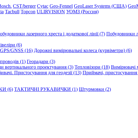
Вosch.
CST/berger
Cytac
Geo-Fennel
GeoLaser Systems (CША)
Geo
ia
Tacbull
Topcon
ULIRVISION
УОМЗ (Россия)
обудовники лазерного хреста і додаткової лінії (7)
Побудовники ла
веліри (6)
GPS/GNSS (16)
Дорожні вимірювальні колеса (курвіметри) (6)
опроводів (1)
Георадари (3)
и вертикального проектування (3)
Тепловізори (18)
Вимірювачі м
ивачі. Пристосування для геодезії (13)
Приймачі, пристосування д
И (6)
ТАКТИЧНІ РУКАВИЧКИ (1)
Штурмовки (2)