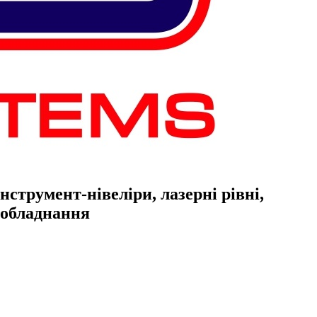
струмент-нівеліри, лазерні рівні,
е обладнання