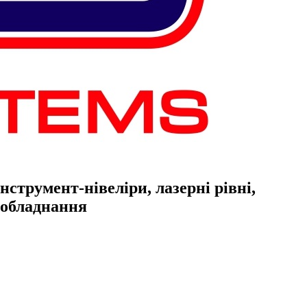
струмент-нівеліри, лазерні рівні,
е обладнання