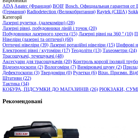
Виробники
ADA
Agatec (Франция)
BOIF
Bosch. Официальная гарантия от 
(Германия)
Radiodetection (Великобритания)
Raytek (США)
Sokk
Категорії
Лазерні рулетки, (далекоміри) (28)
Лазерні рівні, побудовники ліній і точок (20)
Побудовники лазерного хреста (15)
Лазерні рівні на 360 ° (10)
П
Нівеліри (лазерні та оптичні) (60)
Оптичні нівеліри (39)
Лазерні ротаційні нівеліри (15)
Цифрові ні
Електронні рівні / кутоміри (17)
Теодоліти (13)
Тахеометри (24)
Трасошукачі, течешукачі (48)
Аксесуари для трасошукачів (20)
Контроль корозії ізоляції труб
Відеоендоскопи (2)
Вологоміри (7)
Вимірювачі шуму (2)
Прилад
Дефектоскопи (3)
Твердоміри (0)
Рулетки (6)
Віхи. Призми. Відб
Штативи (22)
Тактика (34)
КОБУРА, ПІДСУМКИ ДО МАГАЗИНІВ (26)
РЮКЗАКИ, СУМК
Рекомендовані