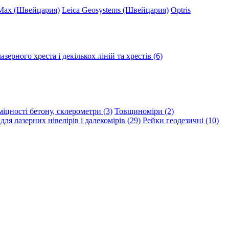
Max (Швейцария)
Leica Geosystems (Швейцария)
Optris
зерного хреста і декількох ліній та хрестів (6)
іцності бетону, склерометри (3)
Товщиноміри (2)
ля лазерних нівелірів і далекомірів (29)
Рейки геодезичні (10)