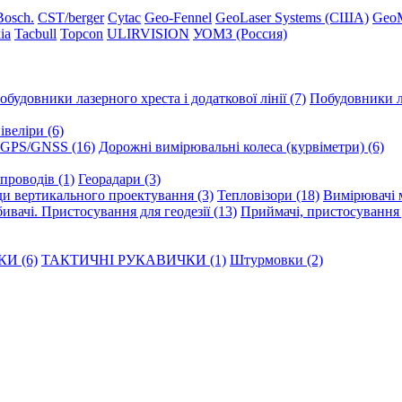
Вosch.
CST/berger
Cytac
Geo-Fennel
GeoLaser Systems (CША)
Geo
ia
Tacbull
Topcon
ULIRVISION
УОМЗ (Россия)
обудовники лазерного хреста і додаткової лінії (7)
Побудовники ла
веліри (6)
GPS/GNSS (16)
Дорожні вимірювальні колеса (курвіметри) (6)
опроводів (1)
Георадари (3)
и вертикального проектування (3)
Тепловізори (18)
Вимірювачі м
ивачі. Пристосування для геодезії (13)
Приймачі, пристосування д
И (6)
ТАКТИЧНІ РУКАВИЧКИ (1)
Штурмовки (2)