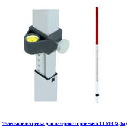
Телескопічна рейка для лазерного приймача TLMB (2,4м)