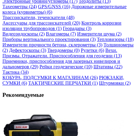
Электронные уровни/угломеры (17)
Теодолиты (13)
Тахеометры (24)
GPS/GNSS (16)
Дорожные измерительные
колеса (курвиметры) (6)
Трассоискатели, течеискатели (48)
Аксессуары для трассоискателей (20)
Контроль коррозии
изоляции трубопроводов (1)
Георадары (3)
Видеоэндоскопы (2)
Влагомеры (7)
Измерители шума (2)
Приборы вертикального проектирования (3)
Тепловизоры (18)
Измерители прочности бетона, склерометры (3)
Толщиномеры
(2)
Дефектоскопы (3)
Твердомеры (0)
Рулетки (6)
Вехи.
Призмы. Отражатели. Приспособления для геодезии (13)
Приемники, приспособления для лазерных нивелиров и
дальномеров (29)
Рейки геодезические (10)
Штативы (22)
Тактика (34)
КОБУРА, ПОДСУМКИ К МАГАЗИНАМ (26)
РЮКЗАКИ,
СУМКИ (6)
ТАКТИЧЕСКИЕ ПЕРЧАТКИ (1)
Штурмовки (2)
Рекомендуемые