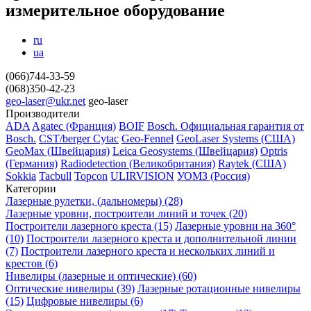
измерительное оборудование
ru
ua
(066)744-33-59
(068)350-42-23
geo-laser@ukr.net
geo-laser
Производители
ADA
Agatec (Франция)
BOIF
Bosch. Официальная гарантия от
Вosch.
CST/berger
Cytac
Geo-Fennel
GeoLaser Systems (CША)
GeoMax (Швейцария)
Leica Geosystems (Швейцария)
Optris
(Германия)
Radiodetection (Великобритания)
Raytek (США)
Sokkia
Tacbull
Topcon
ULIRVISION
УОМЗ (Россия)
Категории
Лазерные рулетки, (дальномеры) (28)
Лазерные уровни, построители линий и точек (20)
Построители лазерного креста (15)
Лазерные уровни на 360°
(10)
Построители лазерного креста и дополнительной линии
(7)
Построители лазерного креста и нескольких линий и
крестов (6)
Нивелиры (лазерные и оптические) (60)
Оптические нивелиры (39)
Лазерные ротационные нивелиры
(15)
Цифровые нивелиры (6)