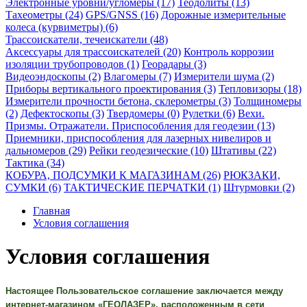
Электронные уровни/угломеры (17)
Теодолиты (13)
Тахеометры (24)
GPS/GNSS (16)
Дорожные измерительные
колеса (курвиметры) (6)
Трассоискатели, течеискатели (48)
Аксессуары для трассоискателей (20)
Контроль коррозии
изоляции трубопроводов (1)
Георадары (3)
Видеоэндоскопы (2)
Влагомеры (7)
Измерители шума (2)
Приборы вертикального проектирования (3)
Тепловизоры (18)
Измерители прочности бетона, склерометры (3)
Толщиномеры
(2)
Дефектоскопы (3)
Твердомеры (0)
Рулетки (6)
Вехи.
Призмы. Отражатели. Приспособления для геодезии (13)
Приемники, приспособления для лазерных нивелиров и
дальномеров (29)
Рейки геодезические (10)
Штативы (22)
Тактика (34)
КОБУРА, ПОДСУМКИ К МАГАЗИНАМ (26)
РЮКЗАКИ,
СУМКИ (6)
ТАКТИЧЕСКИЕ ПЕРЧАТКИ (1)
Штурмовки (2)
Главная
Условия соглашения
Условия соглашения
Настоящее Пользовательское соглашение заключается между
интернет-магазином «ГЕОЛАЗЕР», расположенным в сети