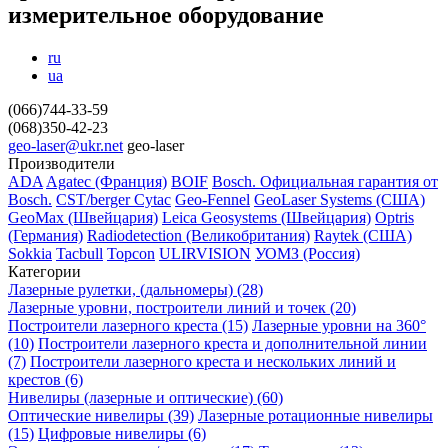
измерительное оборудование
ru
ua
(066)744-33-59
(068)350-42-23
geo-laser@ukr.net
geo-laser
Производители
ADA
Agatec (Франция)
BOIF
Bosch. Официальная гарантия от
Вosch.
CST/berger
Cytac
Geo-Fennel
GeoLaser Systems (CША)
GeoMax (Швейцария)
Leica Geosystems (Швейцария)
Optris
(Германия)
Radiodetection (Великобритания)
Raytek (США)
Sokkia
Tacbull
Topcon
ULIRVISION
УОМЗ (Россия)
Категории
Лазерные рулетки, (дальномеры) (28)
Лазерные уровни, построители линий и точек (20)
Построители лазерного креста (15)
Лазерные уровни на 360°
(10)
Построители лазерного креста и дополнительной линии
(7)
Построители лазерного креста и нескольких линий и
крестов (6)
Нивелиры (лазерные и оптические) (60)
Оптические нивелиры (39)
Лазерные ротационные нивелиры
(15)
Цифровые нивелиры (6)