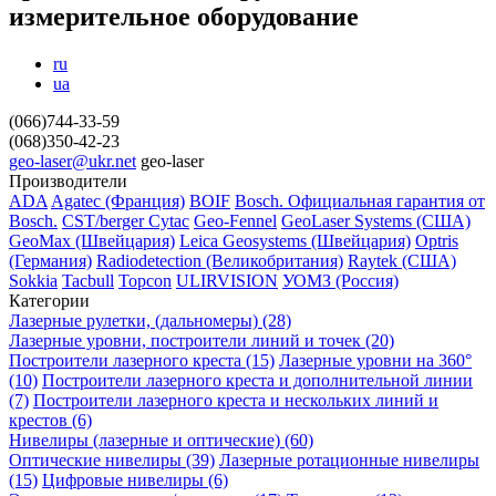
измерительное оборудование
ru
ua
(066)744-33-59
(068)350-42-23
geo-laser@ukr.net
geo-laser
Производители
ADA
Agatec (Франция)
BOIF
Bosch. Официальная гарантия от
Вosch.
CST/berger
Cytac
Geo-Fennel
GeoLaser Systems (CША)
GeoMax (Швейцария)
Leica Geosystems (Швейцария)
Optris
(Германия)
Radiodetection (Великобритания)
Raytek (США)
Sokkia
Tacbull
Topcon
ULIRVISION
УОМЗ (Россия)
Категории
Лазерные рулетки, (дальномеры) (28)
Лазерные уровни, построители линий и точек (20)
Построители лазерного креста (15)
Лазерные уровни на 360°
(10)
Построители лазерного креста и дополнительной линии
(7)
Построители лазерного креста и нескольких линий и
крестов (6)
Нивелиры (лазерные и оптические) (60)
Оптические нивелиры (39)
Лазерные ротационные нивелиры
(15)
Цифровые нивелиры (6)