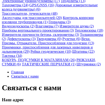
Электронные уровни/угломеры (17)
Теодолиты (13)
Тахеометры (24)
GPS/GNSS (16)
Дорожные измерительные
колеса (курвиметры) (6)
Трассоискатели, течеискатели (48)
Аксессуары для трассоискателей (20)
Контроль коррозии
изоляции трубопроводов (1)
Георадары (3)
Видеоэндоскопы (2)
Влагомеры (7)
Измерители шума (2)
Приборы вертикального проектирования (3)
Тепловизоры (18)
Измерители прочности бетона, склерометры (3)
Толщиномеры
(2)
Дефектоскопы (3)
Твердомеры (0)
Рулетки (6)
Вехи.
Призмы. Отражатели. Приспособления для геодезии (13)
Приемники, приспособления для лазерных нивелиров и
дальномеров (29)
Рейки геодезические (10)
Штативы (22)
Тактика (34)
КОБУРА, ПОДСУМКИ К МАГАЗИНАМ (26)
РЮКЗАКИ,
СУМКИ (6)
ТАКТИЧЕСКИЕ ПЕРЧАТКИ (1)
Штурмовки (2)
Главная
Связаться с нами
Связаться с нами
Наш адрес