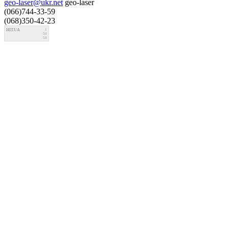
geo-laser@ukr.net
geo-laser
(066)744-33-59
(068)350-42-23
HIT.UA
1
50
58