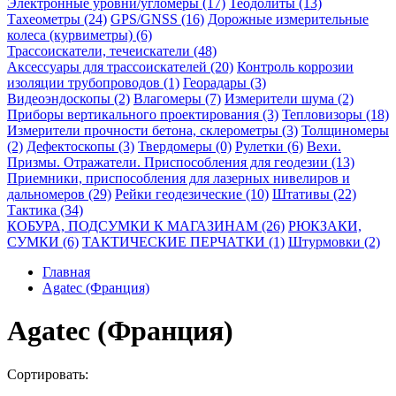
Электронные уровни/угломеры (17)
Теодолиты (13)
Тахеометры (24)
GPS/GNSS (16)
Дорожные измерительные
колеса (курвиметры) (6)
Трассоискатели, течеискатели (48)
Аксессуары для трассоискателей (20)
Контроль коррозии
изоляции трубопроводов (1)
Георадары (3)
Видеоэндоскопы (2)
Влагомеры (7)
Измерители шума (2)
Приборы вертикального проектирования (3)
Тепловизоры (18)
Измерители прочности бетона, склерометры (3)
Толщиномеры
(2)
Дефектоскопы (3)
Твердомеры (0)
Рулетки (6)
Вехи.
Призмы. Отражатели. Приспособления для геодезии (13)
Приемники, приспособления для лазерных нивелиров и
дальномеров (29)
Рейки геодезические (10)
Штативы (22)
Тактика (34)
КОБУРА, ПОДСУМКИ К МАГАЗИНАМ (26)
РЮКЗАКИ,
СУМКИ (6)
ТАКТИЧЕСКИЕ ПЕРЧАТКИ (1)
Штурмовки (2)
Главная
Agatec (Франция)
Agatec (Франция)
Сортировать: