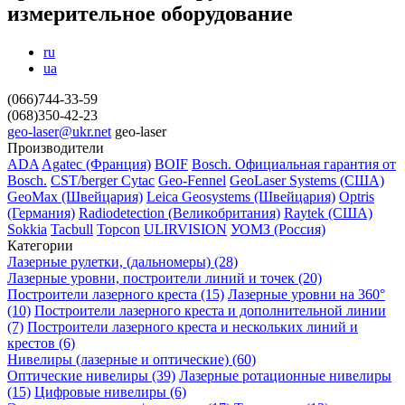
измерительное оборудование
ru
ua
(066)744-33-59
(068)350-42-23
geo-laser@ukr.net
geo-laser
Производители
ADA
Agatec (Франция)
BOIF
Bosch. Официальная гарантия от
Вosch.
CST/berger
Cytac
Geo-Fennel
GeoLaser Systems (CША)
GeoMax (Швейцария)
Leica Geosystems (Швейцария)
Optris
(Германия)
Radiodetection (Великобритания)
Raytek (США)
Sokkia
Tacbull
Topcon
ULIRVISION
УОМЗ (Россия)
Категории
Лазерные рулетки, (дальномеры) (28)
Лазерные уровни, построители линий и точек (20)
Построители лазерного креста (15)
Лазерные уровни на 360°
(10)
Построители лазерного креста и дополнительной линии
(7)
Построители лазерного креста и нескольких линий и
крестов (6)
Нивелиры (лазерные и оптические) (60)
Оптические нивелиры (39)
Лазерные ротационные нивелиры
(15)
Цифровые нивелиры (6)