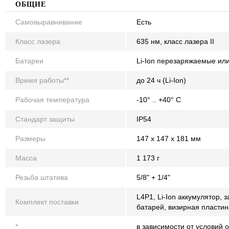
ОБЩИЕ
Самовыравнивание
Есть
Класс лазера
635 нм, класс лазера II
Батареи
Li-Ion перезаряжаемые или 
Время работы**
до 24 ч (Li-Ion)
Рабочая температура
-10° .. +40° C
Стандарт защиты
IP54
Размеры
147 x 147 x 181 мм
Масса
1 173 г
Резьба штатива
5/8" + 1/4"
L4P1, Li-Ion аккумулятор,
Комплект поставки
батарей, визирная пластин
*
в зависимости от условий