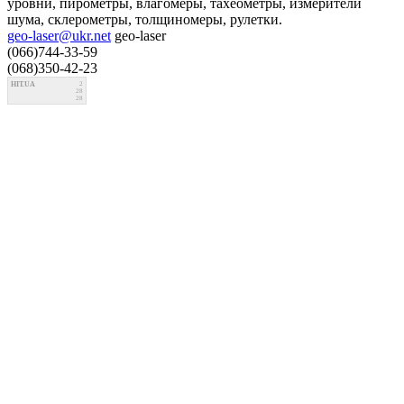
уровни, пирометры, влагомеры, тахеометры, измерители
шума, склерометры, толщиномеры, рулетки.
geo-laser@ukr.net
geo-laser
(066)744-33-59
(068)350-42-23
HIT.UA
2
28
28