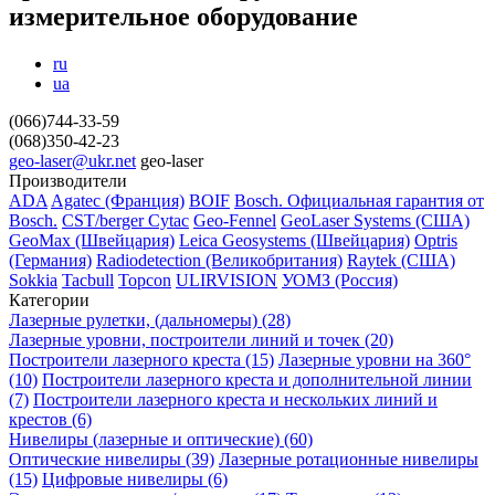
измерительное оборудование
ru
ua
(066)744-33-59
(068)350-42-23
geo-laser@ukr.net
geo-laser
Производители
ADA
Agatec (Франция)
BOIF
Bosch. Официальная гарантия от
Вosch.
CST/berger
Cytac
Geo-Fennel
GeoLaser Systems (CША)
GeoMax (Швейцария)
Leica Geosystems (Швейцария)
Optris
(Германия)
Radiodetection (Великобритания)
Raytek (США)
Sokkia
Tacbull
Topcon
ULIRVISION
УОМЗ (Россия)
Категории
Лазерные рулетки, (дальномеры) (28)
Лазерные уровни, построители линий и точек (20)
Построители лазерного креста (15)
Лазерные уровни на 360°
(10)
Построители лазерного креста и дополнительной линии
(7)
Построители лазерного креста и нескольких линий и
крестов (6)
Нивелиры (лазерные и оптические) (60)
Оптические нивелиры (39)
Лазерные ротационные нивелиры
(15)
Цифровые нивелиры (6)