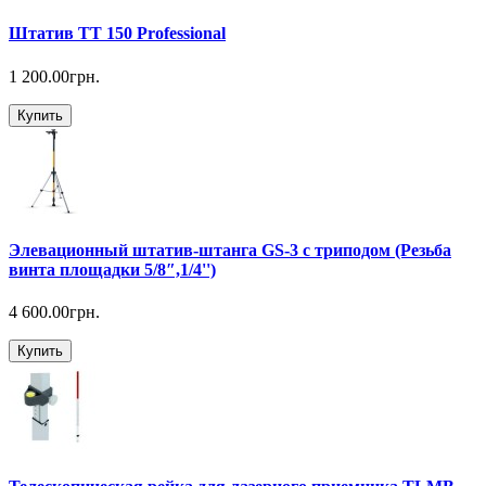
Штатив TT 150 Professional
1 200.00грн.
Купить
Элевационный штатив-штанга GS-3 с триподом (Резьба
винта площадки 5/8″,1/4'')
4 600.00грн.
Купить