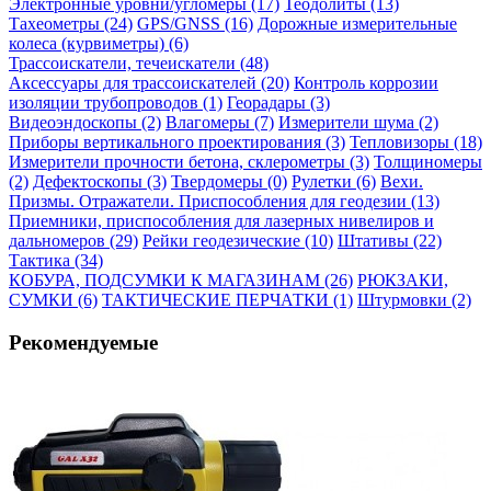
Электронные уровни/угломеры (17)
Теодолиты (13)
Тахеометры (24)
GPS/GNSS (16)
Дорожные измерительные
колеса (курвиметры) (6)
Трассоискатели, течеискатели (48)
Аксессуары для трассоискателей (20)
Контроль коррозии
изоляции трубопроводов (1)
Георадары (3)
Видеоэндоскопы (2)
Влагомеры (7)
Измерители шума (2)
Приборы вертикального проектирования (3)
Тепловизоры (18)
Измерители прочности бетона, склерометры (3)
Толщиномеры
(2)
Дефектоскопы (3)
Твердомеры (0)
Рулетки (6)
Вехи.
Призмы. Отражатели. Приспособления для геодезии (13)
Приемники, приспособления для лазерных нивелиров и
дальномеров (29)
Рейки геодезические (10)
Штативы (22)
Тактика (34)
КОБУРА, ПОДСУМКИ К МАГАЗИНАМ (26)
РЮКЗАКИ,
СУМКИ (6)
ТАКТИЧЕСКИЕ ПЕРЧАТКИ (1)
Штурмовки (2)
Рекомендуемые