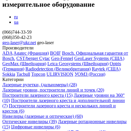
измерительное оборудование
ru
ua
(066)744-33-59
(068)350-42-23
geo-laser@ukr.net
geo-laser
Производители
ADA
Agatec (Франция)
BOIF
Bosch. Официальная гарантия от
Вosch.
CST/berger
Cytac
Geo-Fennel
GeoLaser Systems (CША)
GeoMax (Швейцария)
Leica Geosystems (Швейцария)
Optris
(Германия)
Radiodetection (Великобритания)
Raytek (США)
Sokkia
Tacbull
Topcon
ULIRVISION
УОМЗ (Россия)
Категории
Лазерные рулетки, (дальномеры) (28)
Лазерные уровни, построители линий и точек (20)
Построители лазерного креста (15)
Лазерные уровни на 360°
(10)
Построители лазерного креста и дополнительной линии
(7)
Построители лазерного креста и нескольких линий и
крестов (6)
Нивелиры (лазерные и оптические) (60)
Оптические нивелиры (39)
Лазерные ротационные нивелиры
(15)
Цифровые нивелиры (6)