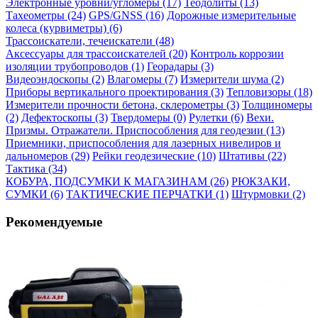
Электронные уровни/угломеры (17)
Теодолиты (13)
Тахеометры (24)
GPS/GNSS (16)
Дорожные измерительные
колеса (курвиметры) (6)
Трассоискатели, течеискатели (48)
Аксессуары для трассоискателей (20)
Контроль коррозии
изоляции трубопроводов (1)
Георадары (3)
Видеоэндоскопы (2)
Влагомеры (7)
Измерители шума (2)
Приборы вертикального проектирования (3)
Тепловизоры (18)
Измерители прочности бетона, склерометры (3)
Толщиномеры
(2)
Дефектоскопы (3)
Твердомеры (0)
Рулетки (6)
Вехи.
Призмы. Отражатели. Приспособления для геодезии (13)
Приемники, приспособления для лазерных нивелиров и
дальномеров (29)
Рейки геодезические (10)
Штативы (22)
Тактика (34)
КОБУРА, ПОДСУМКИ К МАГАЗИНАМ (26)
РЮКЗАКИ,
СУМКИ (6)
ТАКТИЧЕСКИЕ ПЕРЧАТКИ (1)
Штурмовки (2)
Рекомендуемые