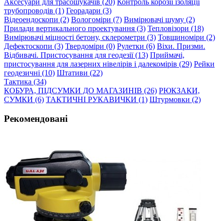
Аксесуари для трасошукачів (20)
Контроль корозії ізоляції
трубопроводів (1)
Георадари (3)
Відеоендоскопи (2)
Вологоміри (7)
Вимірювачі шуму (2)
Прилади вертикального проектування (3)
Тепловізори (18)
Вимірювачі міцності бетону, склерометри (3)
Товщиноміри (2)
Дефектоскопи (3)
Твердоміри (0)
Рулетки (6)
Віхи. Призми.
Відбивачі. Пристосування для геодезії (13)
Приймачі,
пристосування для лазерних нівелірів і далекомірів (29)
Рейки
геодезичні (10)
Штативи (22)
Тактика (34)
КОБУРА, ПІДСУМКИ ДО МАГАЗИНІВ (26)
РЮКЗАКИ,
СУМКИ (6)
ТАКТИЧНІ РУКАВИЧКИ (1)
Штурмовки (2)
Рекомендовані