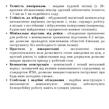
Точність вимірювань
- завдяки чудовій оптиці (з 28-
кратним збільшенням) нівелір здатний забезпечити точність
1.5 мм на 1 км подвійного ходу.
Стійкість до вібрації
- вбудований магнітний компенсатор
автоматично вирівнює інструмент і, отже, спрощує роботу
в місцях з нестійкими і вібруючими поверхнями (наприклад,
будівельні майданчики з працюючою важкою технікою).
Мінімальна відстань від рейки
- обладнання призначене
для роботи з мінімальною граничною відстанню 0.2 метра,
що дозволяє проводити нівелювання областей близьких до
інструменту без необхідності зміни позиції.
Простота у використанні
- нескінченні гвинти
горизонтального кола дозволяють точне наведення на ціль, а
круглий рівень із зафіксованим над ним дзеркалом дозволяє
швидко привести прилад у робочий стан.
Компактна конструкція
- компактний і легкий металевий
корпус захищений від впливів навколишнього середовища за
стандартом IPX6, дозволяє використовувати інструмент при
будь-яких погодних умовах.
Стабільне і надійне обладнання
- надійна конструкція і
високоякісні комплектуючі нівеліра забезпечують
безперебійну роботу навіть в суворих умовах.