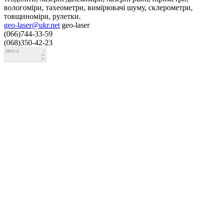
вологоміри, тахеометри, вимірювачі шуму, склерометри,
товщиноміри, рулетки.
geo-laser@ukr.net
geo-laser
(066)744-33-59
(068)350-42-23
HIT.UA
2
30
38