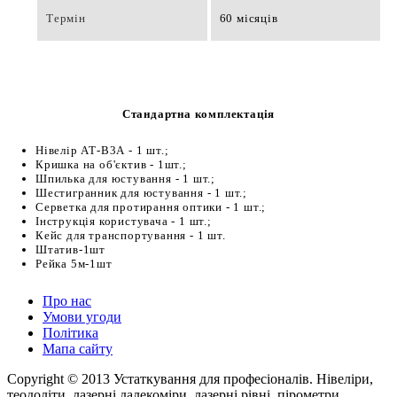
Термін
60 місяців
Стандартна комплектація
Нівелір АТ-В3А - 1 шт.;
Кришка на об'єктив - 1шт.;
Шпилька для юстування - 1 шт.;
Шестигранник для юстування - 1 шт.;
Серветка для протирання оптики - 1 шт.;
Інструкція користувача - 1 шт.;
Кейс для транспортування - 1 шт.
Штатив-1шт
Рейка 5м-1шт
Про нас
Умови угоди
Політика
Мапа сайту
Copyright © 2013 Устаткування для професіоналів. Нівеліри,
теодоліти, лазерні далекоміри, лазерні рівні, пірометри,