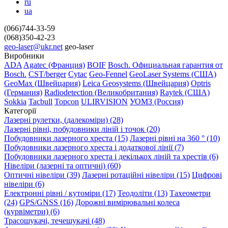
ru
ua
(066)744-33-59
(068)350-42-23
geo-laser@ukr.net
geo-laser
Виробники
ADA
Agatec (Франция)
BOIF
Bosch. Официальная гарантия от
Вosch.
CST/berger
Cytac
Geo-Fennel
GeoLaser Systems (CША)
GeoMax (Швейцария)
Leica Geosystems (Швейцария)
Optris
(Германия)
Radiodetection (Великобритания)
Raytek (США)
Sokkia
Tacbull
Topcon
ULIRVISION
УОМЗ (Россия)
Категорії
Лазерні рулетки, (далекоміри) (28)
Лазерні рівні, побудовники ліній і точок (20)
Побудовники лазерного хреста (15)
Лазерні рівні на 360 ° (10)
Побудовники лазерного хреста і додаткової лінії (7)
Побудовники лазерного хреста і декількох ліній та хрестів (6)
Нівеліри (лазерні та оптичні) (60)
Оптичні нівеліри (39)
Лазерні ротаційні нівеліри (15)
Цифрові
нівеліри (6)
Електронні рівні / кутоміри (17)
Теодоліти (13)
Тахеометри
(24)
GPS/GNSS (16)
Дорожні вимірювальні колеса
(курвіметри) (6)
Трасошукачі, течешукачі (48)