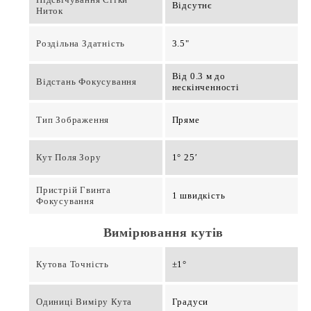
Відсутнє
Ниток
Роздільна Здатність
3.5"
Від 0.3 м до
Відстань Фокусування
нескінченності
Тип Зображення
Пряме
Кут Поля Зору
1° 25′
Пристрій Гвинта
1 швидкість
Фокусування
Вимірювання кутів
Кутова Точність
±1°
Одиниці Виміру Кута
Градуси