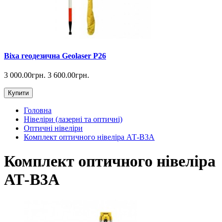
Віха геодезична Geolaser P26
3 000.00грн.
3 600.00грн.
Купити
Головна
Нівеліри (лазерні та оптичні)
Оптичні нівеліри
Комплект оптичного нівеліра АТ-В3А
Комплект оптичного нівеліра
АТ-В3А