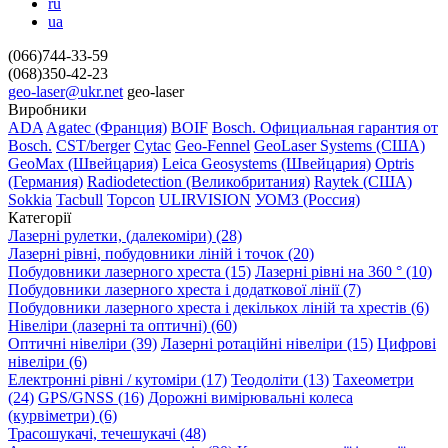
ru
ua
(066)744-33-59
(068)350-42-23
geo-laser@ukr.net
geo-laser
Виробники
ADA
Agatec (Франция)
BOIF
Bosch. Официальная гарантия от
Вosch.
CST/berger
Cytac
Geo-Fennel
GeoLaser Systems (CША)
GeoMax (Швейцария)
Leica Geosystems (Швейцария)
Optris
(Германия)
Radiodetection (Великобритания)
Raytek (США)
Sokkia
Tacbull
Topcon
ULIRVISION
УОМЗ (Россия)
Категорії
Лазерні рулетки, (далекоміри) (28)
Лазерні рівні, побудовники ліній і точок (20)
Побудовники лазерного хреста (15)
Лазерні рівні на 360 ° (10)
Побудовники лазерного хреста і додаткової лінії (7)
Побудовники лазерного хреста і декількох ліній та хрестів (6)
Нівеліри (лазерні та оптичні) (60)
Оптичні нівеліри (39)
Лазерні ротаційні нівеліри (15)
Цифрові
нівеліри (6)
Електронні рівні / кутоміри (17)
Теодоліти (13)
Тахеометри
(24)
GPS/GNSS (16)
Дорожні вимірювальні колеса
(курвіметри) (6)
Трасошукачі, течешукачі (48)