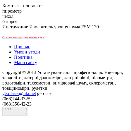
Комплект поставки:
пирометр
чехол
батарея
Инструкция: Измеритель уровня шума FSM 130+
Скачать инструкцию можно здесь
Про нас
Умови угоди
Політика
Мапа сайту
Copyright © 2013 Устаткування для професіоналів. Нівеліри,
теодоліти, лазерні далекоміри, лазерні рівні, пірометри,
вологоміри, тахеометри, вимірювачі шуму, склерометри,
товщиноміри, рулетки.
geo-laser@ukr.net
geo-laser
(066)744-33-59
(068)350-42-23
HIT.UA
2
27
27