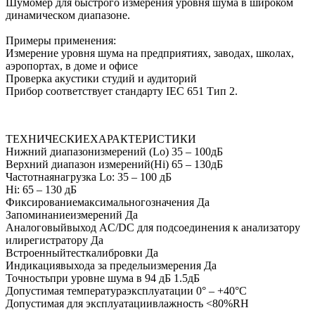
Шумомер для быстрого измерения уровня шума в широком
динамическом диапазоне.
Примеры применения:
Измерение уровня шума на предприятиях, заводах, школах,
аэропортах, в доме и офисе
Проверка акустики студий и аудиторий
Прибор соответствует стандарту IEC 651 Тип 2.
ТЕХНИЧЕСКИЕХАРАКТЕРИСТИКИ
Нижний диапазонизмерений (Lo) 35 – 100дБ
Верхний диапазон измерений(Hi) 65 – 130дБ
Частотнаянагрузка Lo: 35 – 100 дБ
Hi: 65 – 130 дБ
Фиксированиемаксимальногозначения Да
Запоминаниеизмерений Да
Аналоговыйвыход AC/DC для подсоединения к анализатору
илирегистратору Да
Встроенныйтесткалибровки Да
Индикациявыхода за пределыизмерения Да
Точностьпри уровне шума в 94 дБ 1.5дБ
Допустимая температураэксплуатации 0° – +40°C
Допустимая для эксплуатациивлажность <80%RH