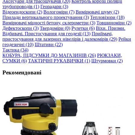
Аксесуари для трасошукачів (20)
Контроль корозії ізоляції
трубопроводів (1)
Георадари (3)
Відеоендоскопи (2)
Вологоміри (7)
Вимірювачі шуму (2)
Прилади вертикального проектування (3)
Тепловізори (18)
Вимірювачі міцності бетону, склерометри (3)
Товщиноміри (2)
Дефектоскопи (3)
Твердоміри (0)
Рулетки (6)
Віхи. Призми.
Відбивачі. Пристосування для геодезії (13)
Приймачі,
пристосування для лазерних нівелірів і далекомірів (29)
Рейки
геодезичні (10)
Штативи (22)
Тактика (34)
КОБУРА, ПІДСУМКИ ДО МАГАЗИНІВ (26)
РЮКЗАКИ,
СУМКИ (6)
ТАКТИЧНІ РУКАВИЧКИ (1)
Штурмовки (2)
Рекомендовані