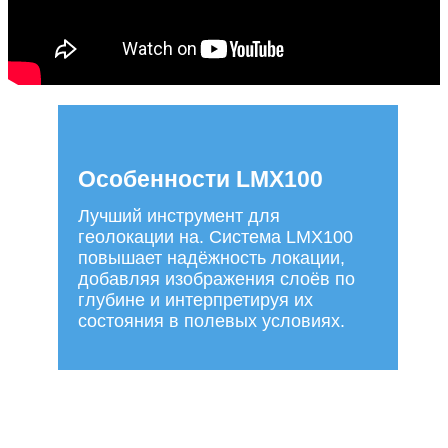
Особенности LMX100
Лучший инструмент для
геолокации на. Система LMX100
повышает надёжность локации,
добавляя изображения слоёв по
глубине и интерпретируя их
состояния в полевых условиях.