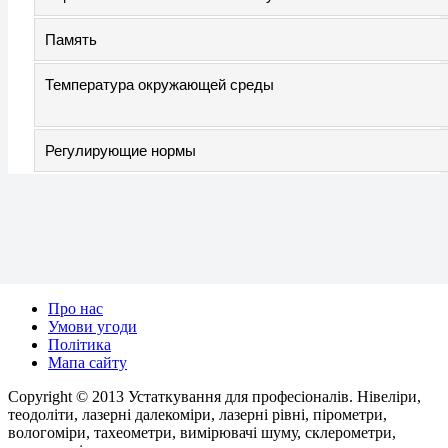
Память
Температура окружающей среды
Регулирующие нормы
Про нас
Умови угоди
Політика
Мапа сайту
Copyright © 2013 Устаткування для професіоналів. Нівеліри,
теодоліти, лазерні далекоміри, лазерні рівні, пірометри,
вологоміри, тахеометри, вимірювачі шуму, склерометри,