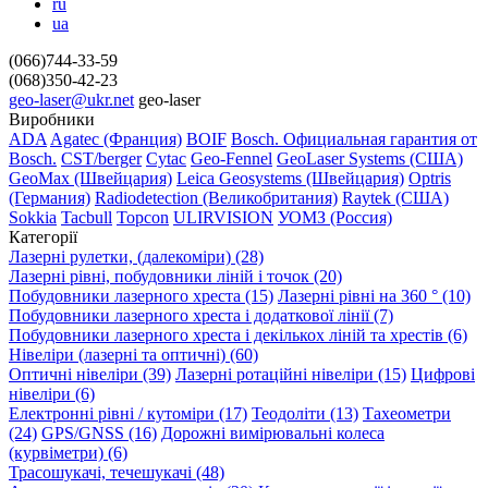
ru
ua
(066)744-33-59
(068)350-42-23
geo-laser@ukr.net
geo-laser
Виробники
ADA
Agatec (Франция)
BOIF
Bosch. Официальная гарантия от
Вosch.
CST/berger
Cytac
Geo-Fennel
GeoLaser Systems (CША)
GeoMax (Швейцария)
Leica Geosystems (Швейцария)
Optris
(Германия)
Radiodetection (Великобритания)
Raytek (США)
Sokkia
Tacbull
Topcon
ULIRVISION
УОМЗ (Россия)
Категорії
Лазерні рулетки, (далекоміри) (28)
Лазерні рівні, побудовники ліній і точок (20)
Побудовники лазерного хреста (15)
Лазерні рівні на 360 ° (10)
Побудовники лазерного хреста і додаткової лінії (7)
Побудовники лазерного хреста і декількох ліній та хрестів (6)
Нівеліри (лазерні та оптичні) (60)
Оптичні нівеліри (39)
Лазерні ротаційні нівеліри (15)
Цифрові
нівеліри (6)
Електронні рівні / кутоміри (17)
Теодоліти (13)
Тахеометри
(24)
GPS/GNSS (16)
Дорожні вимірювальні колеса
(курвіметри) (6)
Трасошукачі, течешукачі (48)