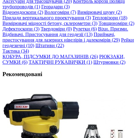
Аксесуари для трасошукачів (20)
Контроль корозії ізоляції
трубопроводів (1)
Георадари (3)
Відеоендоскопи (2)
Вологоміри (7)
Вимірювачі шуму (2)
Прилади вертикального проектування (3)
Тепловізори (18)
Вимірювачі міцності бетону, склерометри (3)
Товщиноміри (2)
Дефектоскопи (3)
Твердоміри (0)
Рулетки (6)
Віхи. Призми.
Відбивачі. Пристосування для геодезії (13)
Приймачі,
пристосування для лазерних нівелірів і далекомірів (29)
Рейки
геодезичні (10)
Штативи (22)
Тактика (34)
КОБУРА, ПІДСУМКИ ДО МАГАЗИНІВ (26)
РЮКЗАКИ,
СУМКИ (6)
ТАКТИЧНІ РУКАВИЧКИ (1)
Штурмовки (2)
Рекомендовані