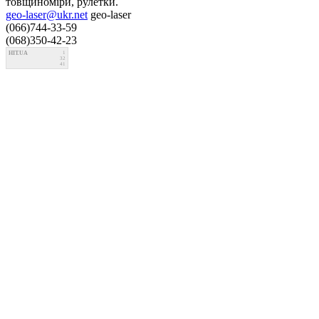
товщиноміри, рулетки.
geo-laser@ukr.net
geo-laser
(066)744-33-59
(068)350-42-23
HIT.UA
1
32
41