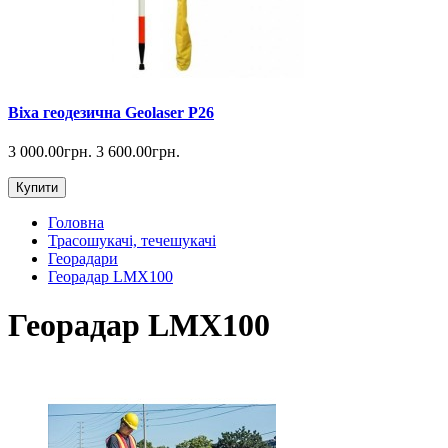
Віха геодезична Geolaser P26
3 000.00грн.
3 600.00грн.
Купити
Головна
Трасошукачі, течешукачі
Георадари
Георадар LMX100
Георадар LMX100