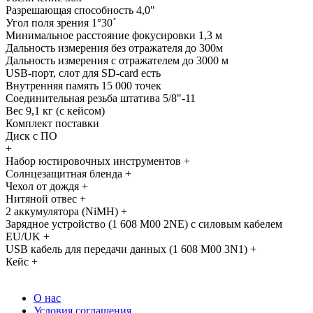
Разрешающая способность 4,0"
Угол поля зрения 1°30´
Минимальное расстояние фокусировки 1,3 м
Дальность измерения без отражателя до 300м
Дальность измерения с отражателем до 3000 м
USB-порт, слот для SD-card есть
Внутренняя память 15 000 точек
Соединительная резьба штатива 5/8"-11
Вес 9,1 кг (с кейсом)
Комплект поставки
Диск с ПО
+
Набор юстировочных инструментов +
Солнцезащитная бленда +
Чехол от дождя +
Нитяной отвес +
2 аккумулятора (NiMH) +
Зарядное устройство (1 608 M00 2NE) с силовым кабелем
EU/UK +
USB кабель для передачи данных (1 608 M00 3N1) +
Кейс +
О нас
Условия соглашения