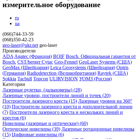
измерительное оборудование
ru
ua
(066)744-33-59
(068)350-42-23
geo-laser@ukr.net
geo-laser
Производители
ADA
Agatec (Франция)
BOIF
Bosch. Официальная гарантия от
Вosch.
CST/berger
Cytac
Geo-Fennel
GeoLaser Systems (CША)
GeoMax (Швейцария)
Leica Geosystems (Швейцария)
Optris
(Германия)
Radiodetection (Великобритания)
Raytek (США)
Sokkia
Tacbull
Topcon
ULIRVISION
УОМЗ (Россия)
Категории
Лазерные рулетки, (дальномеры) (28)
Лазерные уровни, построители линий и точек (20)
Построители лазерного креста (15)
Лазерные уровни на 360°
(10)
Построители лазерного креста и дополнительной линии
(7)
Построители лазерного креста и нескольких линий и
крестов (6)
Нивелиры (лазерные и оптические) (60)
Оптические нивелиры (39)
Лазерные ротационные нивелиры
(15)
Цифровые нивелиры (6)