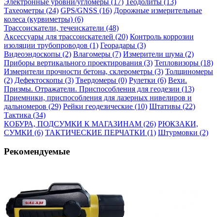
Электронные уровни/угломеры (17)
Теодолиты (13)
Тахеометры (24)
GPS/GNSS (16)
Дорожные измерительные
колеса (курвиметры) (6)
Трассоискатели, течеискатели (48)
Аксессуары для трассоискателей (20)
Контроль коррозии
изоляции трубопроводов (1)
Георадары (3)
Видеоэндоскопы (2)
Влагомеры (7)
Измерители шума (2)
Приборы вертикального проектирования (3)
Тепловизоры (18)
Измерители прочности бетона, склерометры (3)
Толщиномеры
(2)
Дефектоскопы (3)
Твердомеры (0)
Рулетки (6)
Вехи.
Призмы. Отражатели. Приспособления для геодезии (13)
Приемники, приспособления для лазерных нивелиров и
дальномеров (29)
Рейки геодезические (10)
Штативы (22)
Тактика (34)
КОБУРА, ПОДСУМКИ К МАГАЗИНАМ (26)
РЮКЗАКИ,
СУМКИ (6)
ТАКТИЧЕСКИЕ ПЕРЧАТКИ (1)
Штурмовки (2)
Рекомендуемые